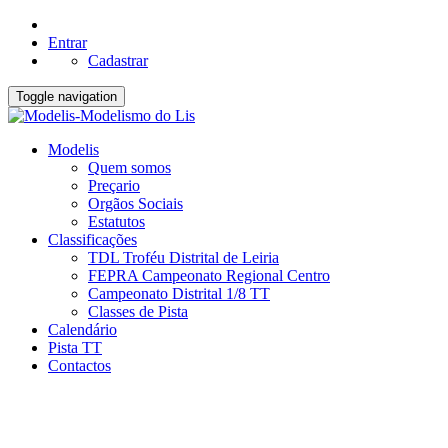
Entrar
Cadastrar
Toggle navigation
Modelis
Quem somos
Preçario
Orgãos Sociais
Estatutos
Classificações
TDL Troféu Distrital de Leiria
FEPRA Campeonato Regional Centro
Campeonato Distrital 1/8 TT
Classes de Pista
Calendário
Pista TT
Contactos