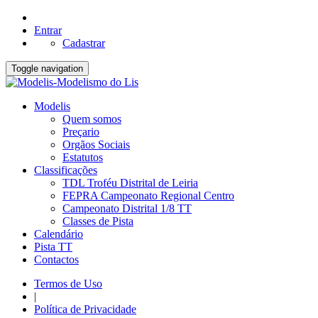
Entrar
Cadastrar
Toggle navigation
Modelis
Quem somos
Preçario
Orgãos Sociais
Estatutos
Classificações
TDL Troféu Distrital de Leiria
FEPRA Campeonato Regional Centro
Campeonato Distrital 1/8 TT
Classes de Pista
Calendário
Pista TT
Contactos
Termos de Uso
|
Política de Privacidade